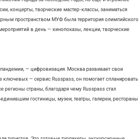
сии, концерты, творческие мастер-классы, заниматься
турным пространством МУФ была территория олимпийского
мероприятий в день — кинопоказы, лекции, творческие
 пандемии, — цифровизация. Москва развивает свои
з ключевых — сервис Russpass, он помогает спланировать
се регионы страны, благодаря чему Russpass стал
инившим гостиницы, музеи, театры, галереи, рестораны
ля туристов. Это готовые турпакеты, экскурсионные