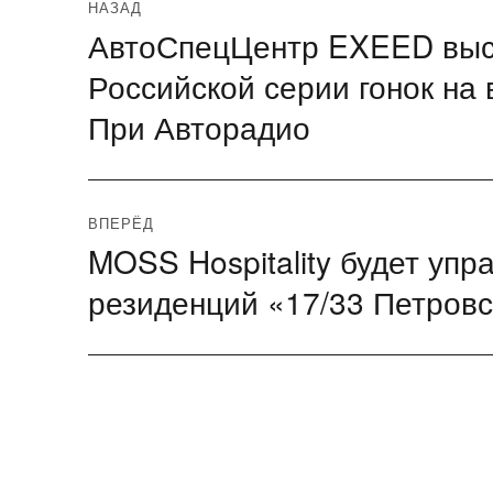
Навигация
НАЗАД
АвтоСпецЦентр EXEED выс
Предыдущая
по
запись:
Российской серии гонок на 
записям
При Авторадио
ВПЕРЁД
MOSS Hospitality будет уп
Следующая
запись:
резиденций «17/33 Петровс