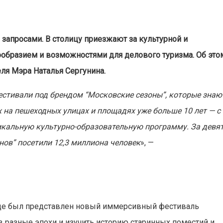
запросами. В столицу приезжают за культурной и
ообразием и возможностями для делового туризма. Об это
ля Мэра Наталья Сергунина.
естивали под брендом “Московские сезоны”, которые знаю
их на пешеходных улицах и площадях уже больше 10 лет — с
икальную культурно-образовательную программу. За девя
нов” посетили 12,3 миллиона человек
», —
роде был представлен новый иммерсивный фестиваль
в разные эпохи и изучить историю старинных поместий и