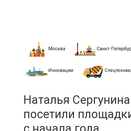
Новости стро
Сайт о строительной отрасли и недвижимости в Росси
Москва
Санкт-Петербу
Инновации
Спецтехник
Наталья Сергунина
посетили площадк
с начала года