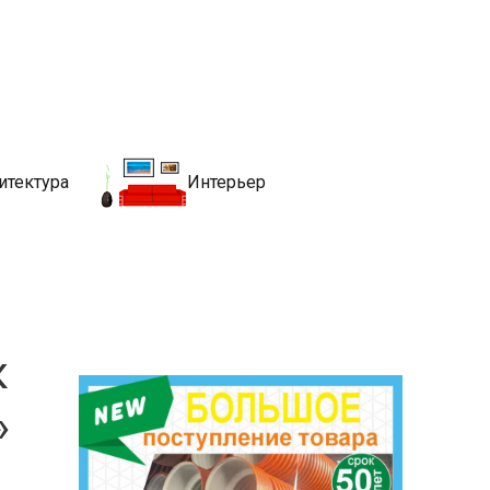
движимости
хитекутры, блгоустройства, недвижимости и другие связанные со
итектура
Интерьер
к
»