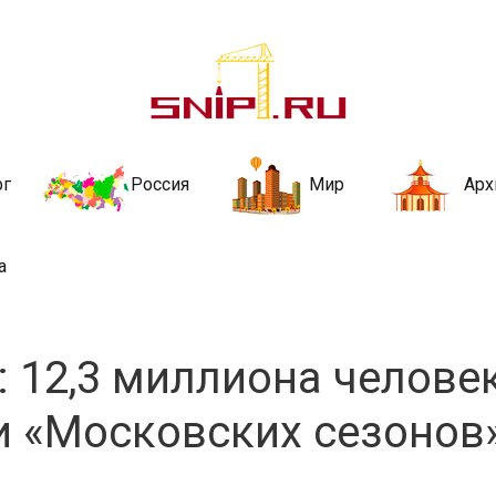
ительства и не
ии и за рубежом. Каждый день обновляются Новости строительства, ар
стройкой рубрики
рг
Россия
Мир
Арх
а
: 12,3 миллиона челове
и «Московских сезонов