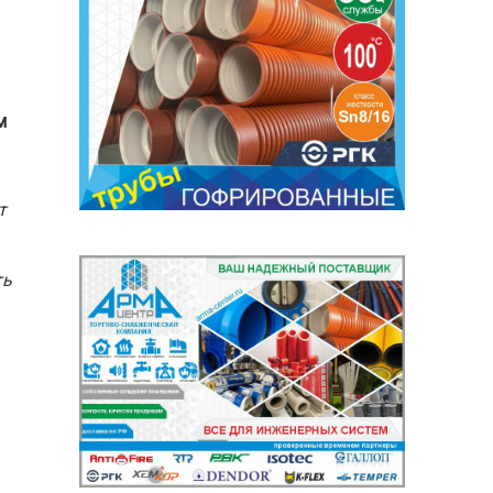
м
т
ть