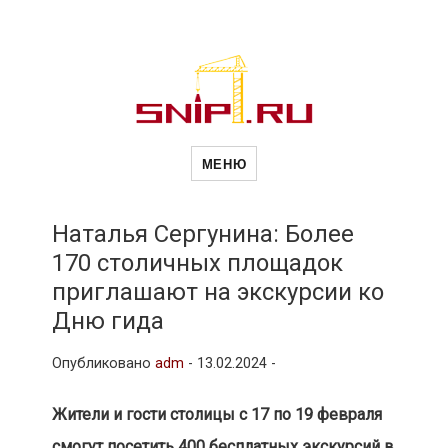
Новости
Сайт о строительной отрасли и
недвижимости в Россиии и за
МЕНЮ
рубежом. Каждый день
обновляются Новости
строительства, архитекутры,
строительств
блгоустройства, недвижимости и
другие связанные со стройкой
Наталья Сергунина: Более
рубрики
170 столичных площадок
и
приглашают на экскурсии ко
Дню гида
недвижимост
Опубликовано
adm
-
13.02.2024 -
Жители и гости столицы с 17 по 19 февраля
смогут посетить 400 бесплатных экскурсий в