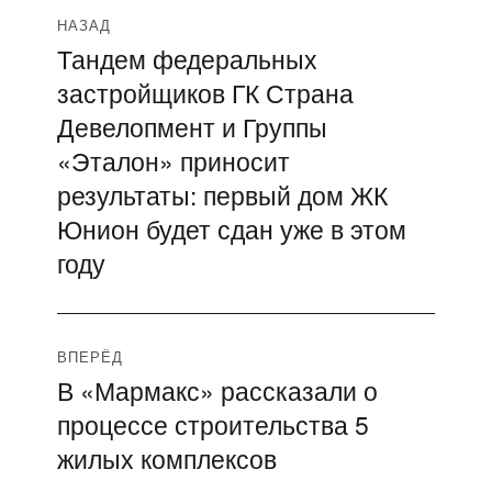
Навигация
НАЗАД
Тандем федеральных
Предыдущая
по
застройщиков ГК Страна
запись:
записям
Девелопмент и Группы
«Эталон» приносит
результаты: первый дом ЖК
Юнион будет сдан уже в этом
году
ВПЕРЁД
В «Мармакс» рассказали о
Следующая
процессе строительства 5
запись:
жилых комплексов