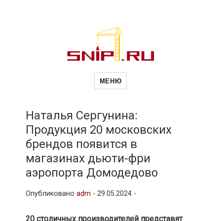
Новости
Сайт о строительной отрасли и
недвижимости в Россиии и за
МЕНЮ
рубежом. Каждый день
обновляются Новости
строительства, архитекутры,
строительств
блгоустройства, недвижимости и
другие связанные со стройкой
Наталья Сергунина:
рубрики
Продукция 20 московских
и
брендов появится в
магазинах дьюти-фри
недвижимост
аэропорта Домодедово
Опубликовано
adm
-
29.05.2024 -
20 столичных производителей представят