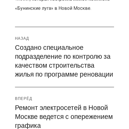
«Бунинские луга» в Новой Москве.
Навигация
НАЗАД
Создано специальное
Предыдущая
по
подразделение по контролю за
запись:
записям
качеством строительства
жилья по программе реновации
ВПЕРЁД
Ремонт электросетей в Новой
Следующая
Москве ведется с опережением
запись:
графика