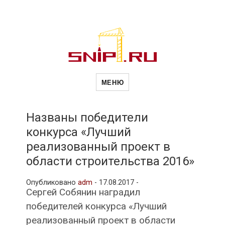
Новости
Сайт о строительной отрасли и
недвижимости в Россиии и за
МЕНЮ
рубежом. Каждый день
обновляются Новости
строительства, архитекутры,
строительств
блгоустройства, недвижимости и
другие связанные со стройкой
Названы победители
рубрики
конкурса «Лучший
и
реализованный проект в
области строительства 2016»
недвижимост
Опубликовано
adm
-
17.08.2017 -
Сергей Собянин наградил
победителей конкурса «Лучший
реализованный проект в области