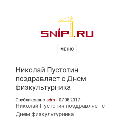
Новости
Сайт о строительной отрасли и
недвижимости в Россиии и за
МЕНЮ
рубежом. Каждый день
обновляются Новости
строительства, архитекутры,
строительств
блгоустройства, недвижимости и
другие связанные со стройкой
Николай Пустотин
рубрики
поздравляет с Днем
и
физкультурника
Опубликовано
adm
-
07.08.2017 -
недвижимост
Николай Пустотин поздравляет с
Днем физкультурника