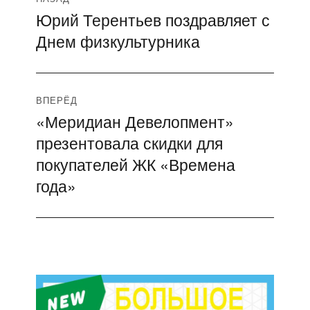
Юрий Терентьев поздравляет с
Предыдущая
по
Днем физкультурника
запись:
записям
ВПЕРЁД
«Меридиан Девелопмент»
Следующая
презентовала скидки для
запись:
покупателей ЖК «Времена
года»