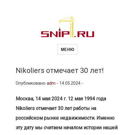
Новости
Сайт о строительной отрасли и
недвижимости в Россиии и за
МЕНЮ
рубежом. Каждый день
обновляются Новости
строительства, архитекутры,
строительств
блгоустройства, недвижимости и
другие связанные со стройкой
Nikoliers отмечает 30 лет!
рубрики
и
Опубликовано
adm
-
14.05.2024 -
Москва, 14 мая 2024 г. 12 мая 1994 года
недвижимост
Nikoliers отмечает 30 лет работы на
российском рынке недвижимости. Именно
эту дату мы считаем началом истории нашей