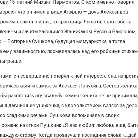
году 15-летний Михаил Лермонтов. О ком именно говорил
версия, что он имел в виду Агафью — дочь Александра
очем, если оно и так, то красавица была быстро забыта:
лением и зачитывающийся Жан-Жаком Руссо и Байроном,
s — Екатерина Сушкова, будущая мемуаристка, а тогда
ла ему взаимностью, посмеивалась над его робкими стихам
озыгрыши.
ами: он совершенно потерял к ней интерес, а она, напроти
отовилась выйти замуж за Алексея Лопухина. Сестра жениха
ы расстроить эту свадьбу: семья жениха ее не принимала
омня давнишние унижения, с удовольствием взялся за дело
со сладкими речами. Сушкова вспоминала в своих
и романс на стихи Пушкина «Я вас любил: любовь еще, быт
каждую строфу. Когда прозвучали последние слова «…дай