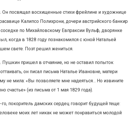
 Он посвящал восхищенные стихи фрейлине и художнице
красавице Калипсо Полихрони, дочери австрийского банкир
, соседке по Михайловскому Евпраксии Вульф, дворянке
был, когда в 1828 году познакомился с юной Натальей
шем свете. Поэт решил жениться.
. Пушкин пришел в отчаяние, но не оставил попыток
 оттаивать, он писал письма Наталье Ивановне, матери
ему не мила: «Вы позволяете мне надеяться… Но извините
о счастье» (из письма от 1 мая 1829 года).
-го, покоритель дамских сердец говорит будущей теще:
 человеке моих лет никак не может понравиться молодой