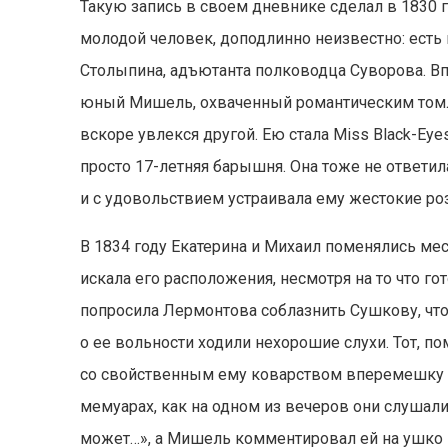
Такую запись в своем дневнике сделал в 1830 
молодой человек, доподлинно неизвестно: есть 
Столыпина, адъютанта полководца Суворова. Впр
юный Мишель, охваченный романтическим том
вскоре увлекся другой. Ею стала Miss Black-Eye
просто 17-летняя барышня. Она тоже не ответи
и с удовольствием устраивала ему жестокие р
В 1834 году Екатерина и Михаил поменялись мест
искала его расположения, несмотря на то что г
попросила Лермонтова соблазнить Сушкову, чтоб
о ее вольности ходили нехорошие слухи. Тот, п
со свойственным ему коварством вперемешку 
мемуарах, как на одном из вечеров они слушал
может…», а Мишель комментировал ей на ушко 