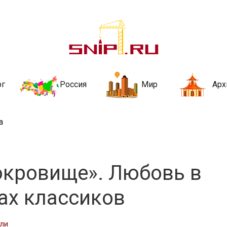
ительства и не
ии и за рубежом. Каждый день обновляются Новости строительства, ар
стройкой рубрики
рг
Россия
Мир
Арх
а
сокровище». Любовь в
ах классиков
сли