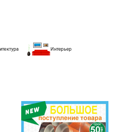
движимости
хитекутры, блгоустройства, недвижимости и другие связанные со
итектура
Интерьер