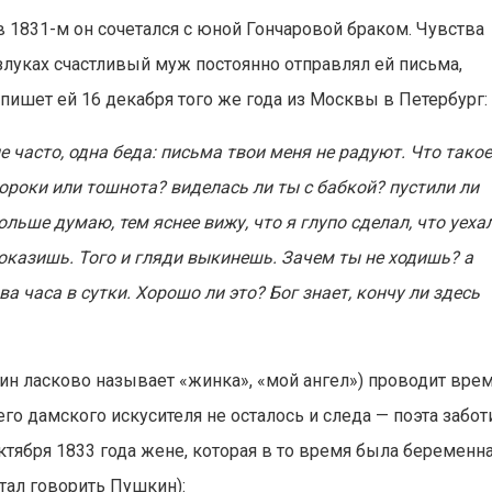
 1831-м он сочетался с юной Гончаровой браком. Чувства
злуках счастливый муж постоянно отправлял ей письма,
 пишет ей 16 декабря того же года из Москвы в Петербург:
 часто, одна беда: письма твои меня не радуют. Что тако
ороки или тошнота? виделась ли ты с бабкой? пустили ли
ольше думаю, тем яснее вижу, что я глупо сделал, что уеха
роказишь. Того и гляди выкинешь. Зачем ты не ходишь? а
а часа в сутки. Хорошо ли это? Бог знает, кончу ли здесь
кин ласково называет «жинка», «мой ангел») проводит вре
его дамского искусителя не осталось и следа — поэта забот
октября 1833 года жене, которая в то время была беременн
тал говорить Пушкин):