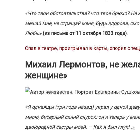
«Что твои обстоятельства? что твое брюхо? Не 
мешай мне, не стращай меня, будь здорова, смо
Любы»
(из письма от 11 октября 1833 года).
Спал в театре, проигрывал в карты, спорил с т
Михаил Лермонтов, не жел
женщине»
«Я однажды (три года назад) украл у одной дев
мною, бисерный синий снурок; он и теперь у мен
двоюродной сестры моей. — Как я был глуп!..»