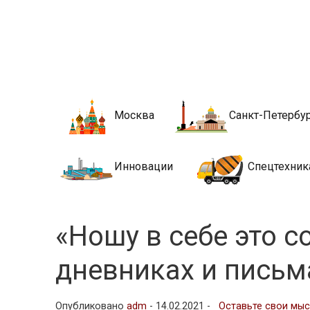
Новости стро
Сайт о строительной отрасли и недвижимости в Росси
Москва
Санкт-Петербу
Инновации
Спецтехник
«Ношу в себе это 
дневниках и письм
Опубликовано
adm
-
14.02.2021 -
Оставьте свои мы