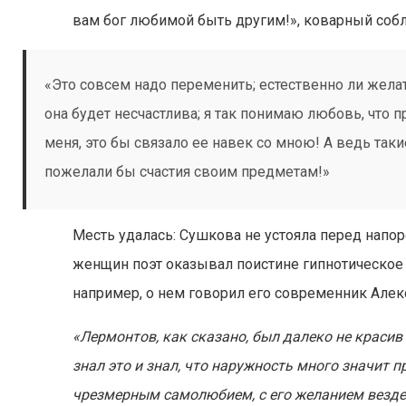
вам бог любимой быть другим!», коварный собл
«Это совсем надо переменить; естественно ли желат
она будет несчастлива; я так понимаю любовь, что 
меня, это бы связало ее навек со мною! А ведь таки
пожелали бы счастия своим предметам!»
Месть удалась: Сушкова не устояла перед напо
женщин поэт оказывал поистине гипнотическое в
например, о нем говорил его современник Але
«Лермонтов, как сказано, был далеко не красив
знал это и знал, что наружность много значит 
чрезмерным самолюбием, с его желанием везде 