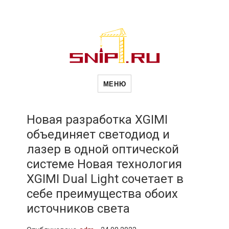
Новости
Сайт о строительной отрасли и
недвижимости в Россиии и за
МЕНЮ
рубежом. Каждый день
обновляются Новости
строительства, архитекутры,
строительств
блгоустройства, недвижимости и
другие связанные со стройкой
Новая разработка XGIMI
рубрики
объединяет светодиод и
и
лазер в одной оптической
системе Новая технология
недвижимост
XGIMI Dual Light сочетает в
себе преимущества обоих
источников света