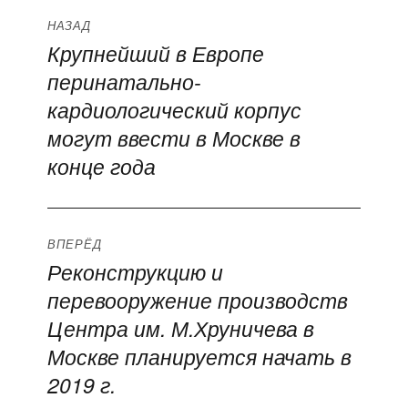
Навигация
НАЗАД
Крупнейший в Европе
Предыдущая
по
перинатально-
запись:
записям
кардиологический корпус
могут ввести в Москве в
конце года
ВПЕРЁД
Реконструкцию и
Следующая
перевооружение производств
запись:
Центра им. М.Хруничева в
Москве планируется начать в
2019 г.