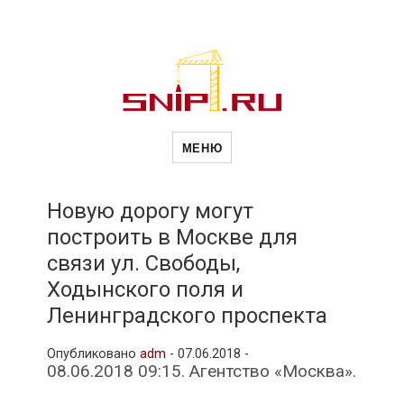
Новости
Сайт о строительной отрасли и
недвижимости в Россиии и за
МЕНЮ
рубежом. Каждый день
обновляются Новости
строительства, архитекутры,
строительств
блгоустройства, недвижимости и
другие связанные со стройкой
Новую дорогу могут
рубрики
построить в Москве для
и
связи ул. Свободы,
Ходынского поля и
недвижимост
Ленинградского проспекта
Опубликовано
adm
-
07.06.2018 -
08.06.2018 09:15. Агентство «Москва».