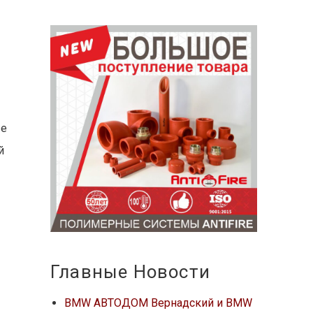
ые
й
Главные Новости
BMW АВТОДОМ Вернадский и BMW