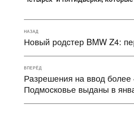
Навигация
НАЗАД
Новый родстер BMW Z4: п
Предыдущая
по
запись:
записям
ВПЕРЁД
Разрешения на ввод более 
Следующая
запись:
Подмосковье выданы в янв