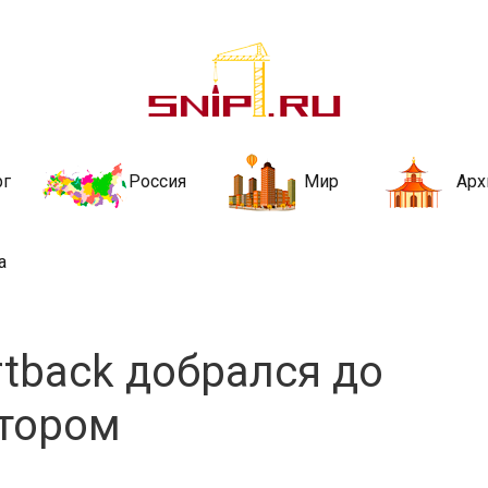
ительства и не
ии и за рубежом. Каждый день обновляются Новости строительства, ар
стройкой рубрики
рг
Россия
Мир
Арх
а
rtback добрался до
отором