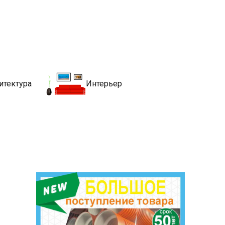
движимости
хитекутры, блгоустройства, недвижимости и другие связанные со
итектура
Интерьер