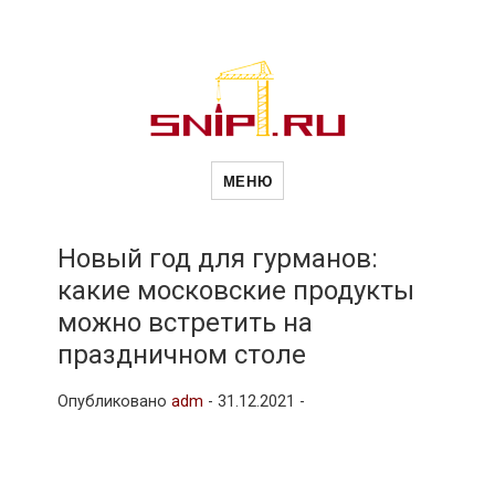
Новости
Сайт о строительной отрасли и
недвижимости в Россиии и за
МЕНЮ
рубежом. Каждый день
обновляются Новости
строительства, архитекутры,
строительств
блгоустройства, недвижимости и
другие связанные со стройкой
Новый год для гурманов:
рубрики
какие московские продукты
и
можно встретить на
праздничном столе
недвижимост
Опубликовано
adm
-
31.12.2021 -