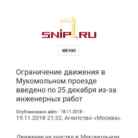
Новости
Сайт о строительной отрасли и
недвижимости в Россиии и за
МЕНЮ
рубежом. Каждый день
обновляются Новости
строительства, архитекутры,
строительств
блгоустройства, недвижимости и
другие связанные со стройкой
Ограничение движения в
рубрики
Мукомольном проезде
и
введено по 25 декабря из-за
инженерных работ
недвижимост
Опубликовано
adm
-
18.11.2018 -
19.11.2018 21:32. Агентство «Москва».
Движение на участке в Мукомольном