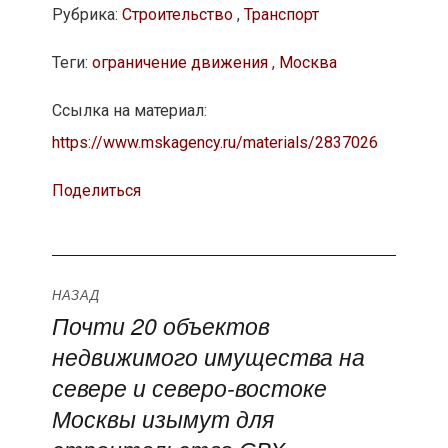
Рубрика:
Строительство
,
Транспорт
Теги:
ограничение движения
,
Москва
Ссылка на материал:
https://www.mskagency.ru/materials/2837026
Поделиться
Навигация
НАЗАД
Почти 20 объектов
Предыдущая
по
недвижимого имущества на
запись:
записям
севере и северо-востоке
Москвы изымут для