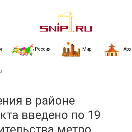
ительства и не
ии и за рубежом. Каждый день обновляются Новости строительства, ар
стройкой рубрики
рг
Россия
Мир
Арх
а
ния в районе
кта введено по 19
оительства метро