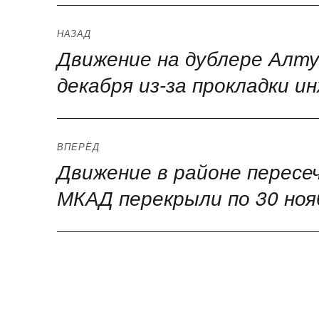
Навигация
НАЗАД
Движение на дублере Алту
Предыдущая
по
запись:
декабря из-за прокладки 
записям
ВПЕРЁД
Движение в районе пересеч
Следующая
запись:
МКАД перекрыли по 30 нояб