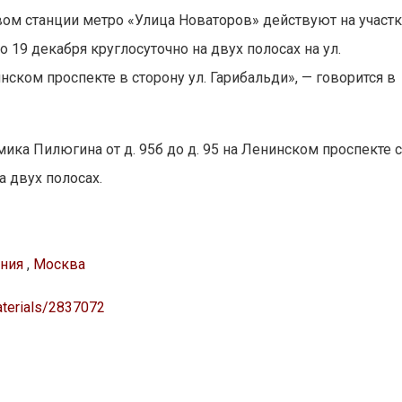
вом станции метро «Улица Новаторов» действуют на участ
 по 19 декабря круглосуточно на двух полосах на ул.
ском проспекте в сторону ул. Гарибальди», — говорится в
мика Пилюгина от д. 95б до д. 95 на Ленинском проспекте 
а двух полосах.
ния
,
Москва
aterials/2837072