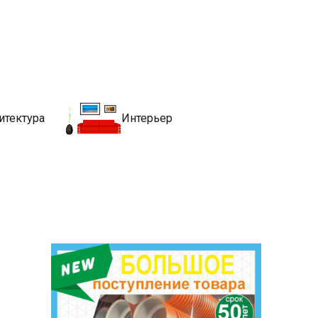
движимости
хитекутры, блгоустройства, недвижимости и другие связанные со
итектура
Интерьер