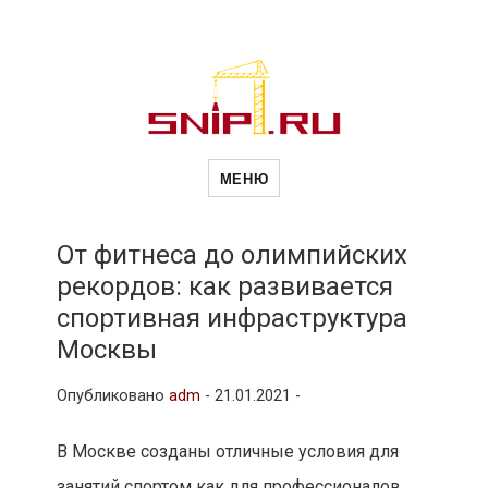
Новости
Сайт о строительной отрасли и
недвижимости в Россиии и за
МЕНЮ
рубежом. Каждый день
обновляются Новости
строительства, архитекутры,
строительств
блгоустройства, недвижимости и
другие связанные со стройкой
От фитнеса до олимпийских
рубрики
рекордов: как развивается
и
спортивная инфраструктура
Москвы
недвижимост
Опубликовано
adm
-
21.01.2021 -
В Москве созданы отличные условия для
занятий спортом как для профессионалов,