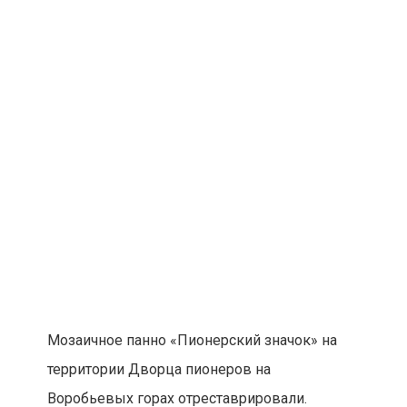
Воробьевых горах отреставрировали.
Специалисты завершили восстановление
рисунка, выложенного из смальтовых
деталей. Они устранили сколы, восполнили
утраченные части композиции, а также
усилили существующие конструкции
подпорных стен панно и лестниц и сделали
для них гидроизоляцию. Кроме того,
привели в порядок гранитные лестницы
памятника и воссоздали металлические
ограждения на верхнем уровне панно.
Панно «Пионерский значок» украшает откос
декоративного бассейна выявленного