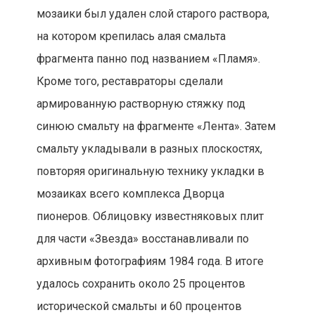
исторической смальты и 60 процентов
оригинальных гранитных плит. Сейчас панно
полностью готово.
Как в Москве поразили Жана Поля Сартра:
история Дворца пионеров на Воробьевых
горах
Наука, спорт и музыка: каких успехов
добиваются воспитанники Московского
дворца пионеров
Московский дворец пионеров переехал в
здание на улице Косыгина в 1962 году. К
ребятам часто приходили такие известные
прозаики и поэты, как Аркадий Гайдар, Лев