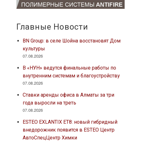
внедорожник появится в ESTEO Центр
АвтоСпецЦентр Химки
07.08.2026
ESTEO V-серия: в России появится новая
линейка премиальных внедорожников
ESTEO, представленного в ГК
АвтоСпецЦентр
07.08.2026
5 вещей, которые нужно знать об уходе за
ламинатом дома
07.08.2026
Москвичи теряют доступ к дешёвым
апартаментам: предложение сократилось
в 3–4 раза
07.08.2026
В центре Москвы продается квартира в