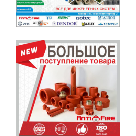
Главные Новости
BN Group: в селе Шойна восстановят Дом
культуры
07.08.2026
В «НУН» ведутся финальные работы по
внутренним системам и благоустройству
07.08.2026
Ставки аренды офиса в Алматы за три
года выросли на треть
07.08.2026
ESTEO EXLANTIX ET8: новый гибридный