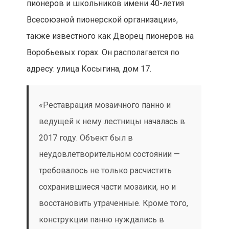
конструкции панно нуждались в
укреплении. К этому процессу
подходили с особой тщательностью и
внимательностью. Особенно
кропотливо подбиралась цветовая
гамма смальты для реставрации
мозаики. Процесс был сложным, так
как панно включает в себя по три
оттенка синего и красного цветов», —
рассказал о реставрации мозаики
руководитель
Департамента
культурного наследия города Москвы
Алексей Емельянов
.