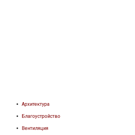
Вентиляция
Вопросы-ответы
Единая технология
ЕНиР
Журналы
Инженерные системы
Недвижимость
Новое в строительстве
Новости
Опер.контроль СМР
Проекты