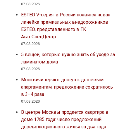
доме 1785 года: число предложений
дореволюционного жилья за два года
сократилось на треть
07.08.2026
BMW АВТОДОМ Вернадский и BMW
АВТОДОМ МКАД стали лучшими
сервисными центрами по версии
пользователей 2ГИС
06.08.2026
ОТП Банк расширил специальную
кредитную программу JETOUR FINANCE на
весь модельный ряд бренда
06.08.2026
Тренд на лояльность: покупатели
недвижимости бизнес-класса в 9 из 10
случаев остаются в сегменте
06.08.2026