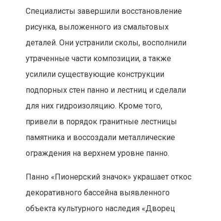
объекта культурного наследия «Дворец
пионеров и школьников имени 40-летия
Всесоюзной пионерской организации»,
также известного как Дворец пионеров на
Воробьевых горах. Он располагается по
адресу: улица Косыгина, дом 17.
«Реставрация мозаичного панно и
ведущей к нему лестницы началась в
2017 году. Объект был в
неудовлетворительном состоянии —
требовалось не только расчистить
сохранившиеся части мозаики, но и
восстановить утраченные. Кроме того,