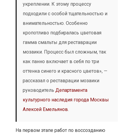
На первом этапе работ по воссозданию
мозаики был удален слой старого раствора,
на котором крепилась алая смальта
фрагмента панно под названием «Пламя».
Кроме того, реставраторы сделали
армированную растворную стяжку под
синюю смальту на фрагменте «Лента». Затем
смальту укладывали в разных плоскостях,
повторяя оригинальную технику укладки в
мозаиках всего комплекса Дворца
пионеров. Облицовку известняковых плит
для части «Звезда» восстанавливали по
архивным фотографиям 1984 года. В итоге
удалось сохранить около 25 процентов