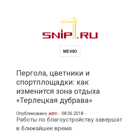
Новости
Сайт о строительной отрасли и
недвижимости в Россиии и за
МЕНЮ
рубежом. Каждый день
обновляются Новости
строительства, архитекутры,
строительств
блгоустройства, недвижимости и
другие связанные со стройкой
Пергола, цветники и
рубрики
спортплощадки: как
и
изменится зона отдыха
«Терлецкая дубрава»
недвижимост
Опубликовано
adm
-
08.06.2018 -
Работы по благоустройству завершат
в ближайшее время.