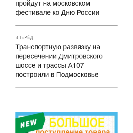
записям
пройдут на московском
фестивале ко Дню России
ВПЕРЁД
Транспортную развязку на
Следующая
пересечении Дмитровского
запись:
шоссе и трассы А107
построили в Подмосковье