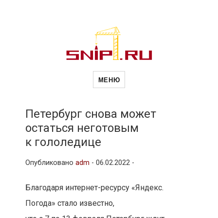
Новости
Сайт о строительной отрасли и
недвижимости в Россиии и за
МЕНЮ
рубежом. Каждый день
обновляются Новости
строительства, архитекутры,
строительств
блгоустройства, недвижимости и
другие связанные со стройкой
Петербург снова может
рубрики
остаться неготовым
и
к гололедице
Опубликовано
adm
-
06.02.2022 -
недвижимост
Благодаря интернет-ресурсу «Яндекс.
Погода» стало известно,