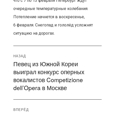
что с 7 по 13 февраля Петербург ждут
очередные температурные колебания.
Потепление начнется в воскресенье,
6 февраля. Снегопад и гололёд усложнят
ситуацию на дорогах.
Навигация
НАЗАД
Певец из Южной Кореи
Предыдущая
по
выиграл конкурс оперных
запись:
записям
вокалистов Competizione
dell’Opera в Москве
ВПЕРЁД