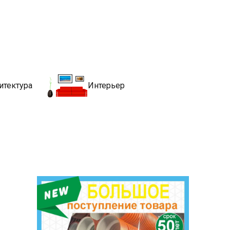
движимости
хитекутры, блгоустройства, недвижимости и другие связанные со
итектура
Интерьер