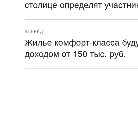
запись:
столице определят участни
записям
ВПЕРЁД
Жилье комфорт-класса буду
Следующая
запись:
доходом от 150 тыс. руб.