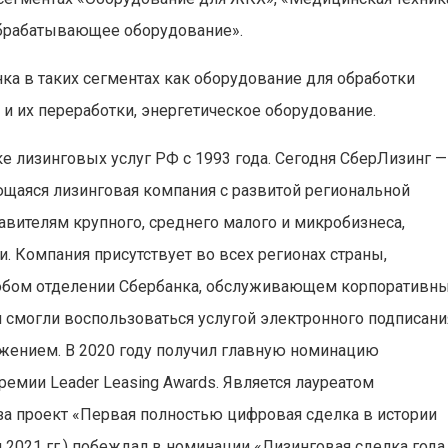
брабатывающее оборудование».
ка в таких сегментах как оборудование для обработки
 и их переработки, энергетическое оборудование.
е лизинговых услуг РФ с 1993 года. Сегодня СберЛизинг —
щаяся лизинговая компания с развитой региональной
вителям крупного, среднего малого и микробизнеса,
. Компания присутствует во всех регионах страны,
юбом отделении Сбербанка, обслуживающем корпоративн
 смогли воспользоваться услугой электронного подписани
жением. В 2020 году получил главную номинацию
ремии Leader Leasing Awards. Является лауреатом
а проект «Первая полностью цифровая сделка в истории
и 2021 гг.) побеждал в номинации «Лизинговая сделка года