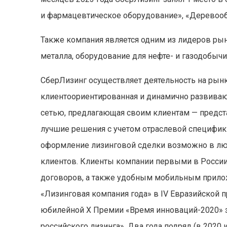
и фармацевтическое оборудование», «Деревоо
Также компания является одним из лидеров рын
металла, оборудование для нефте- и газодобычи
СберЛизинг осуществляет деятельность на рынк
клиентоориентированная и динамично развиваю
сетью, предлагающая своим клиентам — предста
лучшие решения с учетом отраслевой специфики
оформление лизинговой сделки возможно в л
клиентов. Клиенты компании первыми в России
договоров, а также удобным мобильным прило
«Лизинговая компания года» в IV Евразийской п
юбилейной X Премии «Время инноваций-2020» з
российского лизинга». Два года подряд (в 2020 