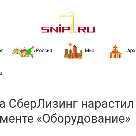
ительства и не
ии и за рубежом. Каждый день обновляются Новости строительства, ар
стройкой рубрики
рг
Россия
Мир
Арх
а
да СберЛизинг нарастил
гменте «Оборудование»