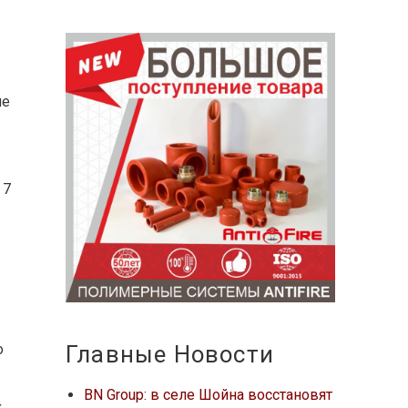
ие
 7
Главные Новости
о
BN Group: в селе Шойна восстановят
к