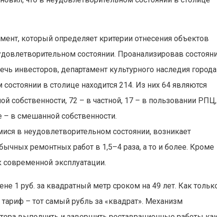
мент, который определяет критерии отнесения объектов
еудовлетворительном состоянии. Проанализировав состоян
ечь инвесторов, департамент культурного наследия города
состоянии в столице находится 214. Из них 64 являются
й собственности, 72 – в частной, 17 – в пользовании РПЦ,
е – в смешанной собственности.
мися в неудовлетворительном состоянии, возникает
чных ремонтных работ в 1,5–4 раза, а то и более. Кроме
к современной эксплуатации.
не 1 руб. за квадратный метр сроком на 49 лет. Как тольк
 тариф – тот самый рубль за «квадрат». Механизм
стора выполнить и завершить реставрационные работы ка