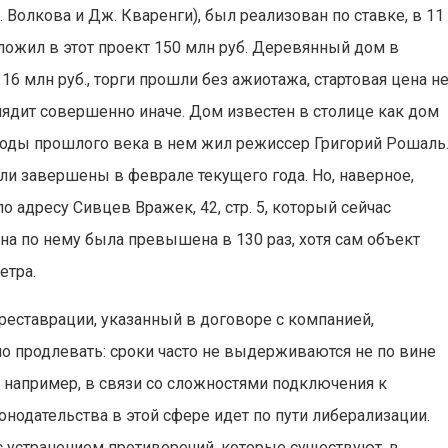
Волкова и Дж. Кваренги), был реализован по ставке, в 11
ожил в этот проект 150 млн руб. Деревянный дом в
6 млн руб., торги прошли без ажиотажа, стартовая цена н
ядит совершенно иначе. Дом известен в столице как дом
-е годы прошлого века в нем жил режиссер Григорий Рошаль
ли завершены в феврале текущего года. Но, наверное,
адресу Сивцев Вражек, 42, стр. 5, который сейчас
ена по нему была превышена в 130 раз, хотя сам объект
етра.
реставрации, указанный в договоре с компанией,
но продлевать: сроки часто не выдерживаются не по вине
 например, в связи со сложностями подключения к
нодательства в этой сфере идет по пути либерализации.
 устранением противоречий, которые существуют, в