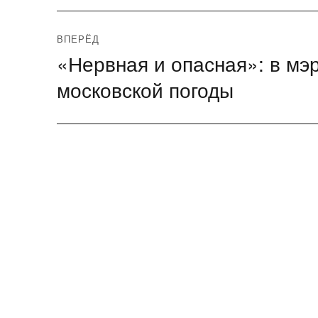
ВПЕРЁД
«Нервная и опасная»: в мэ
Следующая
запись:
московской погоды