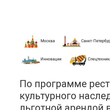
Новости стро
Сайт о строительной отрасли и недвижимости в Росси
Москва
Санкт-Петербу
Инновации
Спецтехник
По программе рес
культурного насле
льготной арендой в