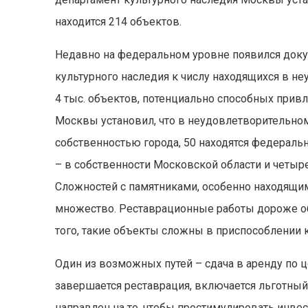
находится 214 объектов.
Недавно на федеральном уровне появился доку
культурного наследия к числу находящихся в н
4 тыс. объектов, потенциально способных привл
Москвы установил, что в неудовлетворительном 
собственностью города, 50 находятся федерально
– в собственности Московской области и четыр
Сложностей с памятниками, особенно находящи
множество. Реставрационные работы дороже обы
того, такие объекты сложны в приспособлении 
Один из возможных путей – сдача в аренду по це
завершается реставрация, включается льготный
направлен на то, чтобы простимулировать инве