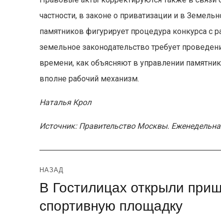
частности, в законе о приватизации и в Земель
памятников фигурирует процедура конкурса с ра
земельное законодательство требует проведени
времени, как объясняют в управлении памятник
вполне рабочий механизм.
Наталья Крол
Источник: Правительство Москвы. Еженедельна
Навигация
НАЗАД
В Гостилицах открыли при
Предыдущая
по
запись:
спортивную площадку
записям