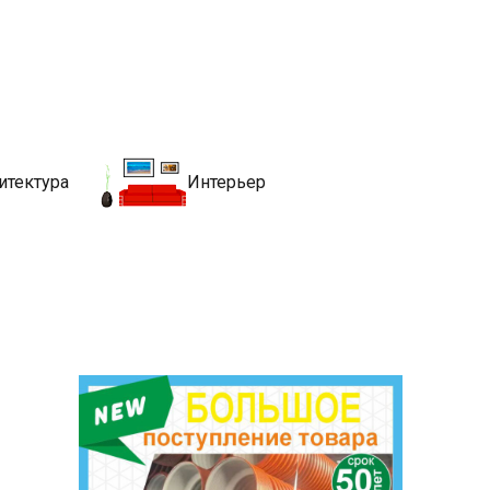
движимости
хитекутры, блгоустройства, недвижимости и другие связанные со
итектура
Интерьер