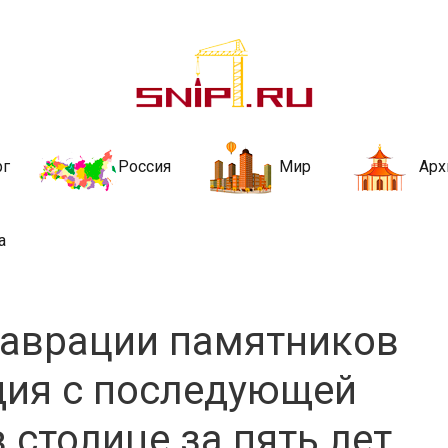
ительства и не
ии и за рубежом. Каждый день обновляются Новости строительства, ар
стройкой рубрики
рг
Россия
Мир
Арх
а
таврации памятников
дия с последующей
 столице за пять лет