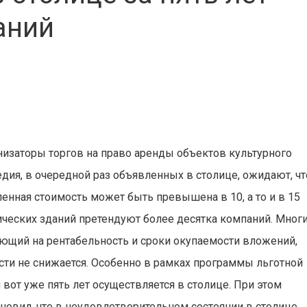
аний
низаторы торгов на право аренды объектов культурного
едия, в очередной раз объявленных в столице, ожидают, чт
ленная стоимость может быть превышена в 10, а то и в 15
рических зданий претендуют более десятка компаний. Мног
ияющий на рентабельность и сроки окупаемости вложений,
ти не снижается. Особенно в рамках программы льготной
 вот уже пять лет осуществляется в столице. При этом
новил, что в неудовлетворительном состоянии в столице