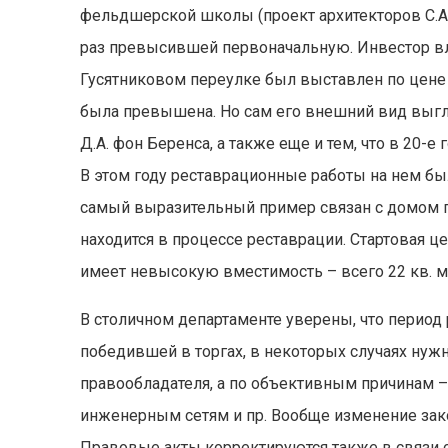
фельдшерской школы (проект архитекторов С.А. 
раз превысившей первоначальную. Инвестор вл
Гусятниковом переулке был выставлен по цене 1
была превышена. Но сам его внешний вид выгл
Д.А. фон Беренса, а также еще и тем, что в 20
В этом году реставрационные работы на нем бы
самый выразительный пример связан с домом по 
находится в процессе реставрации. Стартовая ц
имеет невысокую вместимость – всего 22 кв. м
В столичном департаменте уверены, что период 
победившей в торгах, в некоторых случаях нуж
правообладателя, а по объективным причинам –
инженерным сетям и пр. Вообще изменение зако
Правовые акты корректируются также в связи с