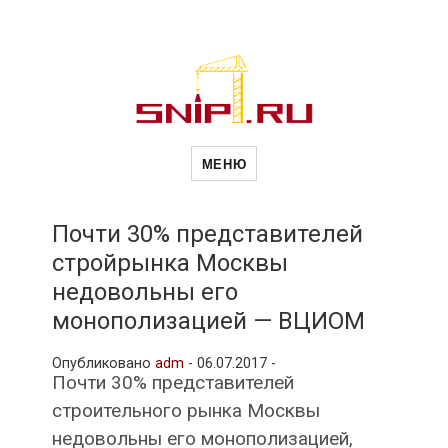
Новости
Сайт о строительной отрасли и
недвижимости в Россиии и за
МЕНЮ
рубежом. Каждый день
обновляются Новости
строительства, архитекутры,
строительств
блгоустройства, недвижимости и
другие связанные со стройкой
Почти 30% представителей
рубрики
стройрынка Москвы
и
недовольны его
монополизацией — ВЦИОМ
недвижимост
Опубликовано
adm
-
06.07.2017 -
Почти 30% представителей
строительного рынка Москвы
недовольны его монополизацией,