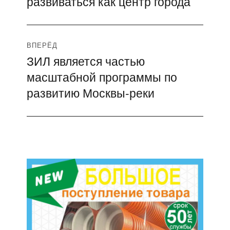
развиваться как центр города
записям
ВПЕРЁД
ЗИЛ является частью
Следующая
масштабной программы по
запись:
развитию Москвы-реки