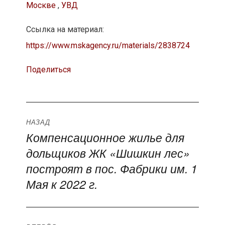
Москве
,
УВД
Ссылка на материал:
https://www.mskagency.ru/materials/2838724
Поделиться
Навигация
НАЗАД
Компенсационное жилье для
Предыдущая
по
дольщиков ЖК «Шишкин лес»
запись:
записям
построят в пос. Фабрики им. 1
Мая к 2022 г.