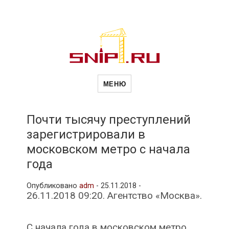
Новости
Сайт о строительной отрасли и
недвижимости в Россиии и за
МЕНЮ
рубежом. Каждый день
обновляются Новости
строительства, архитекутры,
строительств
блгоустройства, недвижимости и
другие связанные со стройкой
Почти тысячу преступлений
рубрики
зарегистрировали в
и
московском метро с начала
года
недвижимост
Опубликовано
adm
-
25.11.2018 -
26.11.2018 09:20. Агентство «Москва».
С начала года в московском метро