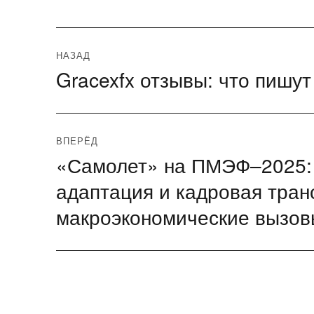
Навигация
НАЗАД
Gracexfx отзывы: что пишу
Предыдущая
по
запись:
записям
ВПЕРЁД
«Самолет» на ПМЭФ–2025: 
Следующая
запись:
адаптация и кадровая тран
макроэкономические вызов