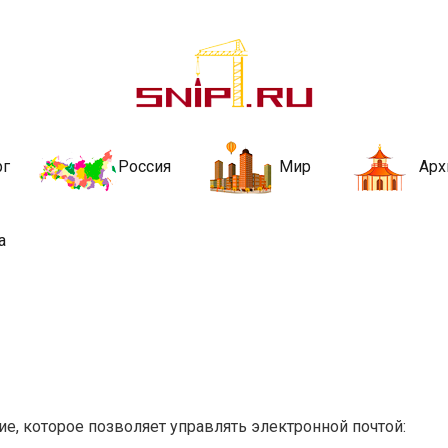
ительства и не
ии и за рубежом. Каждый день обновляются Новости строительства, ар
стройкой рубрики
рг
Россия
Мир
Арх
а
е, которое позволяет управлять электронной почтой: