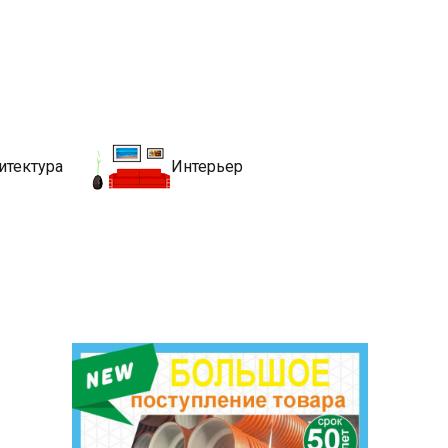
движимости
хитекутры, блгоустройства, недвижимости и другие связанные со
итектура
Интерьер