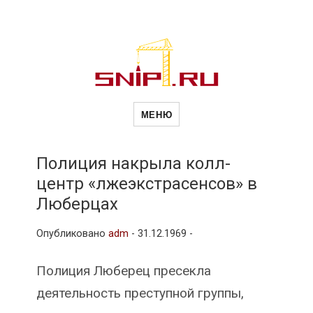
Новости
Сайт о строительной отрасли и
недвижимости в Россиии и за
МЕНЮ
рубежом. Каждый день
обновляются Новости
строительства, архитекутры,
строительств
блгоустройства, недвижимости и
другие связанные со стройкой
Полиция накрыла колл-
рубрики
центр «лжеэкстрасенсов» в
и
Люберцах
Опубликовано
adm
-
31.12.1969 -
недвижимост
Полиция Люберец пресекла
деятельность преступной группы,