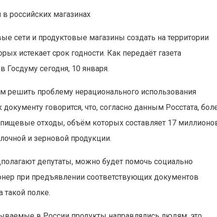
 в российских магазинах
ые сети и продуктовые магазины создать на территории
орых истекает срок годности. Как передаёт газета
в Госдуму сегодня, 10 января.
ом решить проблему нерационального использования
 документу говорится, что, согласно данным Росстата, бол
в пищевые отходы, объём которых составляет 17 миллионо
олочной и зерновой продукции.
едполагают депутаты, можно будет помочь социально
онер при предъявлении соответствующих документов
а такой полке.
ываемые в России продукты направлялись людям, это