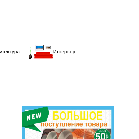
движимости
хитекутры, блгоустройства, недвижимости и другие связанные со
итектура
Интерьер