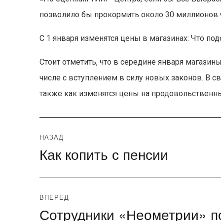
позволило бы прокормить около 30 миллионов ч
С 1 января изменятся цены в магазинах: Что под
Стоит отметить, что в середине января магазины
числе с вступлением в силу новых законов. В св
также как изменятся цены на продовольственн
Навигация
НАЗАД
Как копить с пенсии
Предыдущая
по
запись:
записям
ВПЕРЁД
Сотрудники «Неометрии» п
Следующая