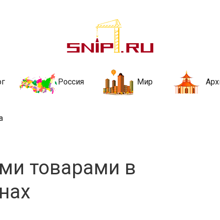
ительства и не
ии и за рубежом. Каждый день обновляются Новости строительства, ар
стройкой рубрики
рг
Россия
Мир
Арх
а
ми товарами в
нах