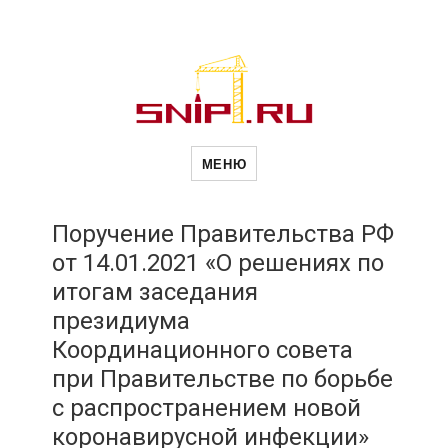
Новости
Сайт о строительной отрасли и
недвижимости в Россиии и за
МЕНЮ
рубежом. Каждый день
обновляются Новости
строительства, архитекутры,
строительств
блгоустройства, недвижимости и
другие связанные со стройкой
Поручение Правительства РФ
рубрики
от 14.01.2021 «О решениях по
и
итогам заседания
президиума
недвижимост
Координационного совета
при Правительстве по борьбе
с распространением новой
коронавирусной инфекции»