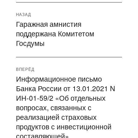
Навигация
НАЗАД
Гаражная амнистия
Предыдущая
по
поддержана Комитетом
запись:
записям
Госдумы
ВПЕРЁД
Информационное письмо
Следующая
Банка России от 13.01.2021 N
запись:
ИН-01-59/2 «Об отдельных
вопросах, связанных с
реализацией страховых
продуктов с инвестиционной
составляющей»