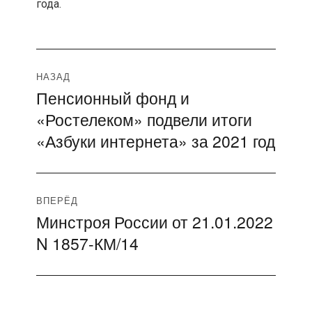
года.
Навигация
НАЗАД
Пенсионный фонд и
Предыдущая
по
«Ростелеком» подвели итоги
запись:
записям
«Азбуки интернета» за 2021 год
ВПЕРЁД
Минстроя России от 21.01.2022
Следующая
N 1857-КМ/14
запись: