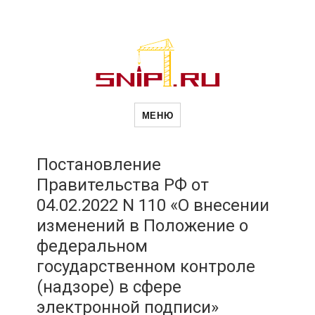
Новости
Сайт о строительной отрасли и
недвижимости в Россиии и за
МЕНЮ
рубежом. Каждый день
обновляются Новости
строительства, архитекутры,
строительств
блгоустройства, недвижимости и
другие связанные со стройкой
Постановление
рубрики
Правительства РФ от
и
04.02.2022 N 110 «О внесении
изменений в Положение о
недвижимост
федеральном
государственном контроле
(надзоре) в сфере
электронной подписи»