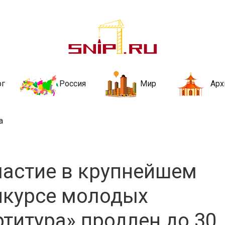
ительства и не
ии и за рубежом. Каждый день обновляются Новости строительства, ар
стройкой рубрики
рг
Россия
Мир
Арх
а
частие в крупнейшем
нкурсе молодых
титура» продлен до 30