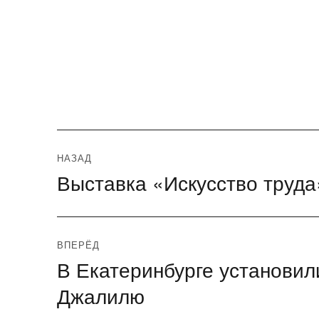
Навигация
НАЗАД
Выставка «Искусство труда
Предыдущая
по
запись:
записям
ВПЕРЁД
В Екатеринбурге установил
Следующая
запись:
Джалилю