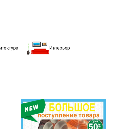
движимости
хитекутры, блгоустройства, недвижимости и другие связанные со
итектура
Интерьер