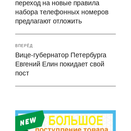
переход на новые правила
запись:
записям
набора телефонных номеров
предлагают отложить
ВПЕРЁД
Вице-губернатор Петербурга
Следующая
Евгений Елин покидает свой
запись:
пост