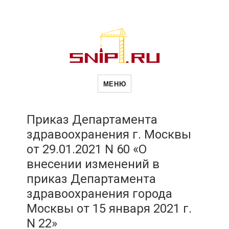
Новости
Сайт о строительной отрасли и
недвижимости в Россиии и за
МЕНЮ
рубежом. Каждый день
обновляются Новости
строительства, архитекутры,
строительств
блгоустройства, недвижимости и
другие связанные со стройкой
Приказ Департамента
рубрики
здравоохранения г. Москвы
и
от 29.01.2021 N 60 «О
внесении изменений в
недвижимост
приказ Департамента
здравоохранения города
Москвы от 15 января 2021 г.
N 22»