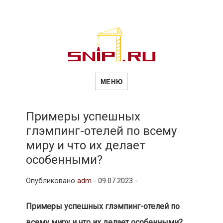
Новости
Сайт о строительной отрасли и
недвижимости в Россиии и за
МЕНЮ
рубежом. Каждый день
обновляются Новости
строительства, архитекутры,
строительств
блгоустройства, недвижимости и
другие связанные со стройкой
Примеры успешных
рубрики
глэмпинг-отелей по всему
и
миру и что их делает
особенными?
недвижимост
Опубликовано
adm
-
09.07.2023 -
Примеры успешных глэмпинг-отелей по
всему миру и что их делает особенными?