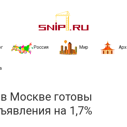
ительства и не
ии и за рубежом. Каждый день обновляются Новости строительства, ар
стройкой рубрики
рг
Россия
Мир
Арх
а
 в Москве готовы
ъявления на 1,7%