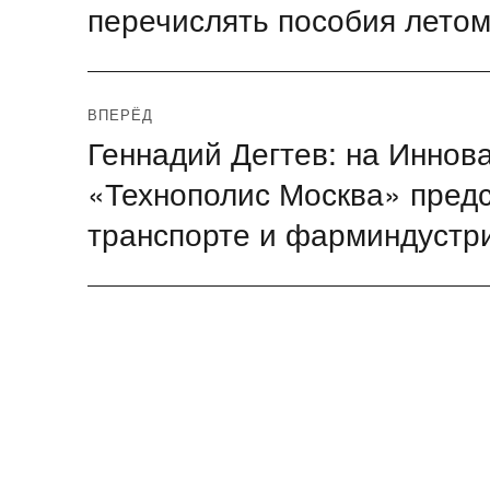
перечислять пособия лето
ВПЕРЁД
Геннадий Дегтев: на Инно
Следующая
запись:
«Технополис Москва» предс
транспорте и фарминдустр