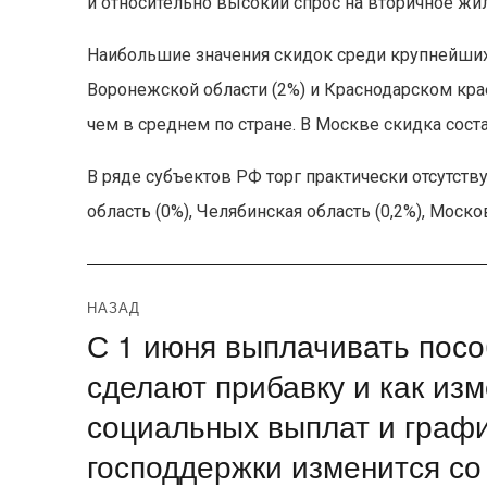
и относительно высокий спрос на вторичное жил
Наибольшие значения скидок среди крупнейших 
Воронежской области (2%) и Краснодарском крае
чем в среднем по стране. В Москве скидка соста
В ряде субъектов РФ торг практически отсутству
область (0%), Челябинская область (0,2%), Моско
Навигация
НАЗАД
С 1 июня выплачивать посо
Предыдущая
по
запись:
сделают прибавку и как из
записям
социальных выплат и графи
господдержки изменится со