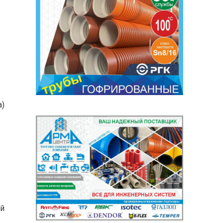
а)
ый