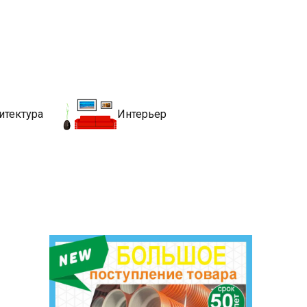
движимости
хитекутры, блгоустройства, недвижимости и другие связанные со
итектура
Интерьер