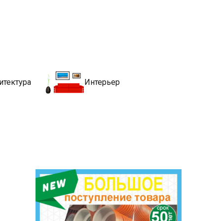
движимости
хитекутры, блгоустройства, недвижимости и другие связанные со
итектура
Интерьер