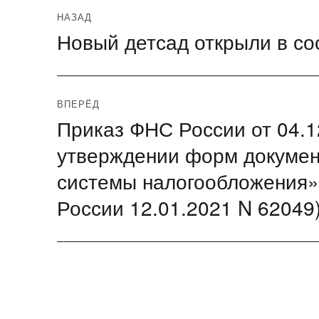
Навигация
НАЗАД
Новый детсад открыли в с
Предыдущая
по
запись:
записям
ВПЕРЁД
Приказ ФНС России от 04.1
Следующая
запись:
утверждении форм докумен
системы налогообложения»
России 12.01.2021 N 62049