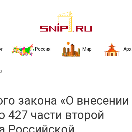
ительства и не
ии и за рубежом. Каждый день обновляются Новости строительства, ар
стройкой рубрики
рг
Россия
Мир
Арх
а
го закона «О внесении
ю 427 части второй
а Российской