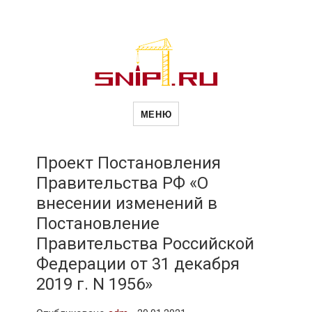
Новости
Сайт о строительной отрасли и
недвижимости в Россиии и за
МЕНЮ
рубежом. Каждый день
обновляются Новости
строительства, архитекутры,
строительств
блгоустройства, недвижимости и
другие связанные со стройкой
Проект Постановления
рубрики
Правительства РФ «О
и
внесении изменений в
Постановление
недвижимост
Правительства Российской
Федерации от 31 декабря
2019 г. N 1956»