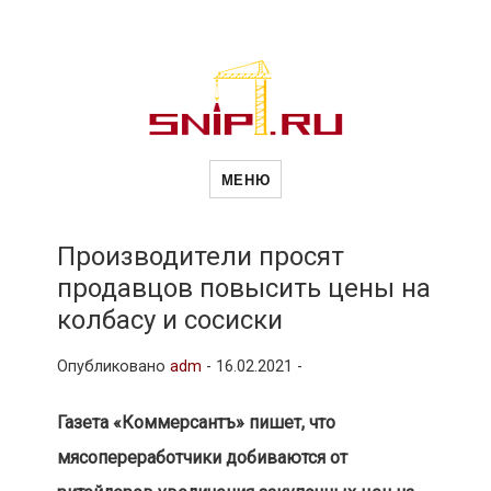
Новости
Сайт о строительной отрасли и
недвижимости в Россиии и за
МЕНЮ
рубежом. Каждый день
обновляются Новости
строительства, архитекутры,
строительств
блгоустройства, недвижимости и
другие связанные со стройкой
Производители просят
рубрики
продавцов повысить цены на
и
колбасу и сосиски
Опубликовано
adm
-
16.02.2021 -
недвижимост
Газета «Коммерсантъ» пишет, что
мясопереработчики добиваются от