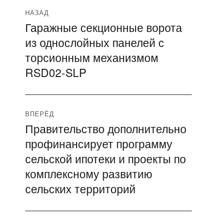
Навигация
НАЗАД
Гаражные секционные ворота
Предыдущая
по
из однослойных панелей с
запись:
записям
торсионным механизмом
RSD02‑SLP
ВПЕРЁД
Правительство дополнительно
Следующая
профинансирует программу
запись:
сельской ипотеки и проекты по
комплексному развитию
сельских территорий