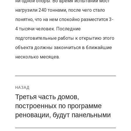
ни одной опоры. Во время испытаний мост
нагрузили 240 тоннами, после чего стало
понятно, что на нем спокойно разместится 3-
4 тысячи человек. Последние
подготовительные работы к открытию этого
объекта должны закончиться в ближайшие
несколько месяцев.
Навигация
НАЗАД
Третья часть домов,
Предыдущая
по
построенных по программе
запись:
записям
реновации, будут панельными