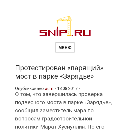
Новости
Сайт о строительной отрасли и
недвижимости в Россиии и за
МЕНЮ
рубежом. Каждый день
обновляются Новости
строительства, архитекутры,
строительств
блгоустройства, недвижимости и
другие связанные со стройкой
Протестирован «парящий»
рубрики
мост в парке «Зарядье»
и
Опубликовано
adm
-
13.08.2017 -
О том, что завершилась проверка
недвижимост
подвесного моста в парке «Зарядье»,
сообщил заместитель мэра по
вопросам градостроительной
политики Марат Хуснуллин. По его