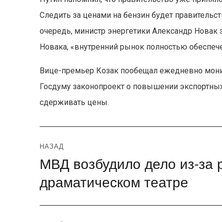
Следить за ценами на бензин будет правительс
очередь, министр энергетики Александр Новак з
Новака, «внутренний рынок полностью обеспече
Вице-премьер Козак пообещал ежедневно монит
Госдуму законопроект о повышении экспортных 
сдерживать цены.
Навигация
НАЗАД
МВД возбудило дело из-за 
Предыдущая
по
запись:
драматическом театре
записям