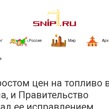
ительства и не
ии и за рубежом. Каждый день обновляются Новости строительства, ар
стройкой рубрики
рг
Россия
Мир
Арх
а
ростом цен на топливо 
а, и Правительство
над ее исправлением