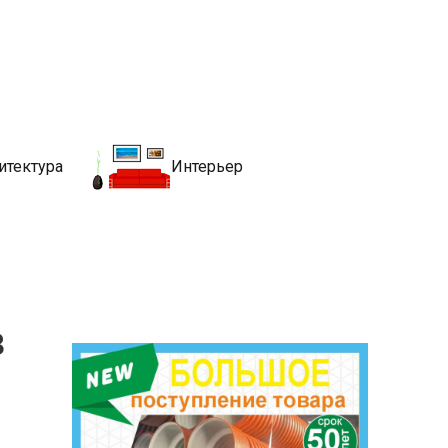
движимости
хитекутры, блгоустройства, недвижимости и другие связанные со
итектура
Интерьер
в