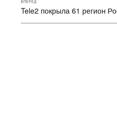
ВПЕРЁД
Tele2 покрыла 61 регион Р
Следующая
запись: