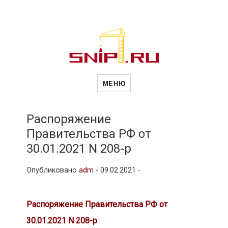
Новости
Сайт о строительной отрасли и
недвижимости в Россиии и за
МЕНЮ
рубежом. Каждый день
обновляются Новости
строительства, архитекутры,
строительств
блгоустройства, недвижимости и
другие связанные со стройкой
Распоряжение
рубрики
Правительства РФ от
и
30.01.2021 N 208-р
Опубликовано
adm
-
09.02.2021 -
недвижимост
Распоряжение Правительства РФ от
30.01.2021 N 208-р