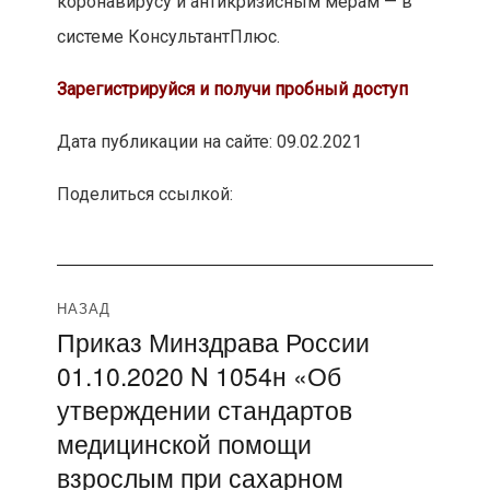
коронавирусу и антикризисным мерам — в
системе КонсультантПлюс.
Зарегистрируйся и получи пробный доступ
Дата публикации на сайте: 09.02.2021
Поделиться ссылкой:
Навигация
НАЗАД
Приказ Минздрава России
Предыдущая
по
01.10.2020 N 1054н «Об
запись:
записям
утверждении стандартов
медицинской помощи
взрослым при сахарном