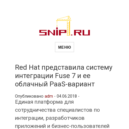
Новости
Сайт о строительной отрасли и
недвижимости в Россиии и за
МЕНЮ
рубежом. Каждый день
обновляются Новости
строительства, архитекутры,
строительств
блгоустройства, недвижимости и
другие связанные со стройкой
Red Hat представила систему
рубрики
интеграции Fuse 7 и ее
и
облачный PaaS-вариант
Опубликовано
adm
-
04.06.2018 -
недвижимост
Единая платформа для
сотрудничества специалистов по
интеграции, разработчиков
приложений и бизнес-пользователей