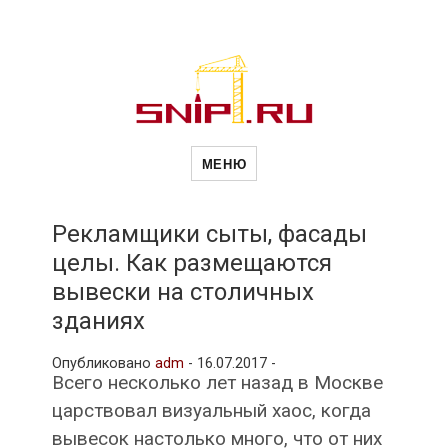
Новости
Сайт о строительной отрасли и
недвижимости в Россиии и за
МЕНЮ
рубежом. Каждый день
обновляются Новости
строительства, архитекутры,
строительств
блгоустройства, недвижимости и
другие связанные со стройкой
Рекламщики сыты, фасады
рубрики
целы. Как размещаются
и
вывески на столичных
зданиях
недвижимост
Опубликовано
adm
-
16.07.2017 -
Всего несколько лет назад в Москве
царствовал визуальный хаос, когда
вывесок настолько много, что от них