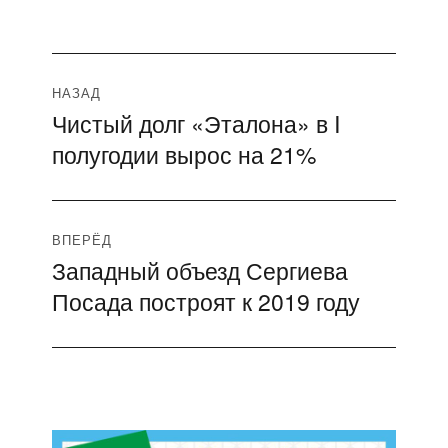
Навигация
НАЗАД
Чистый долг «Эталона» в I
Предыдущая
по
полугодии вырос на 21%
запись:
записям
ВПЕРЁД
Западный объезд Сергиева
Следующая
Посада построят к 2019 году
запись: