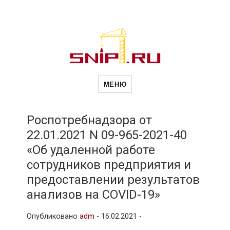
Новости
Сайт о строительной отрасли и
недвижимости в Россиии и за
МЕНЮ
рубежом. Каждый день
обновляются Новости
строительства, архитекутры,
строительств
блгоустройства, недвижимости и
другие связанные со стройкой
Роспотребнадзора от
рубрики
22.01.2021 N 09-965-2021-40
и
«Об удаленной работе
сотрудников предприятия и
недвижимост
предоставлении результатов
анализов на COVID-19»
Опубликовано
adm
-
16.02.2021 -