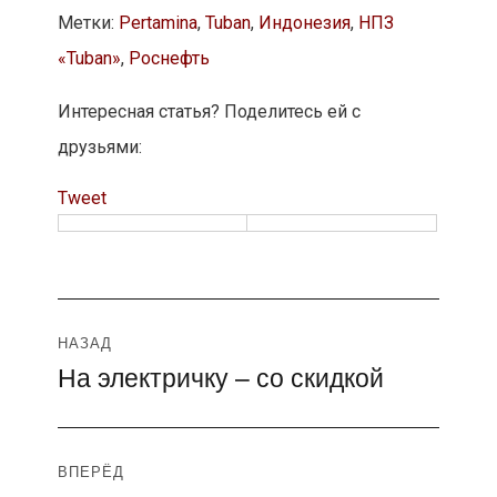
Метки:
Pertamina
,
Tuban
,
Индонезия
,
НПЗ
«Tuban»
,
Роснефть
Интересная статья? Поделитесь ей с
друзьями:
Tweet
Навигация
НАЗАД
На электричку – со скидкой
Предыдущая
по
запись:
записям
ВПЕРЁД