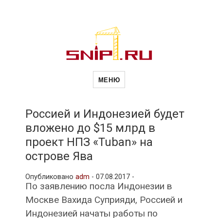
Новости
Сайт о строительной отрасли и
недвижимости в Россиии и за
МЕНЮ
рубежом. Каждый день
обновляются Новости
строительства, архитекутры,
строительств
блгоустройства, недвижимости и
другие связанные со стройкой
Россией и Индонезией будет
рубрики
вложено до $15 млрд в
и
проект НПЗ «Tuban» на
острове Ява
недвижимост
Опубликовано
adm
-
07.08.2017 -
По заявлению посла Индонезии в
Москве Вахида Суприяди, Россией и
Индонезией начаты работы по