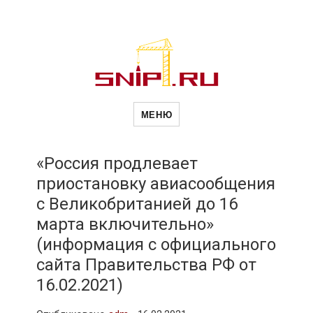
Новости
Сайт о строительной отрасли и
недвижимости в Россиии и за
МЕНЮ
рубежом. Каждый день
обновляются Новости
строительства, архитекутры,
строительств
блгоустройства, недвижимости и
другие связанные со стройкой
«Россия продлевает
рубрики
приостановку авиасообщения
и
с Великобританией до 16
марта включительно»
недвижимост
(информация с официального
сайта Правительства РФ от
16.02.2021)