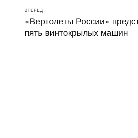
ВПЕРЁД
«Вертолеты России» предс
Следующая
запись:
пять винтокрылых машин