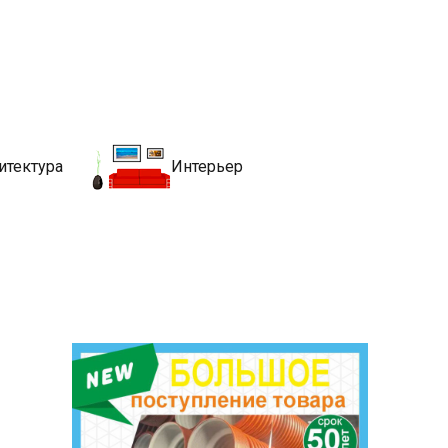
движимости
хитекутры, блгоустройства, недвижимости и другие связанные со
итектура
Интерьер