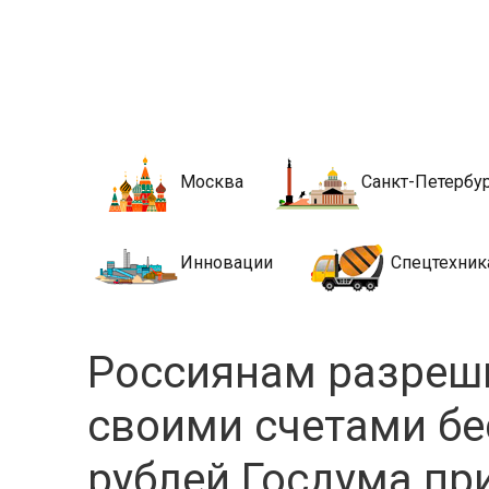
Новости стро
Сайт о строительной отрасли и недвижимости в Росси
Москва
Санкт-Петербу
Инновации
Спецтехник
Россиянам разреш
своими счетами бе
рублей Госдума пр