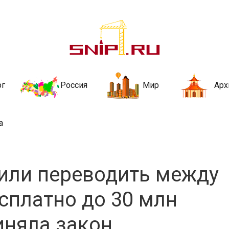
ительства и не
ии и за рубежом. Каждый день обновляются Новости строительства, ар
стройкой рубрики
рг
Россия
Мир
Арх
а
или переводить между
сплатно до 30 млн
иняла закон,