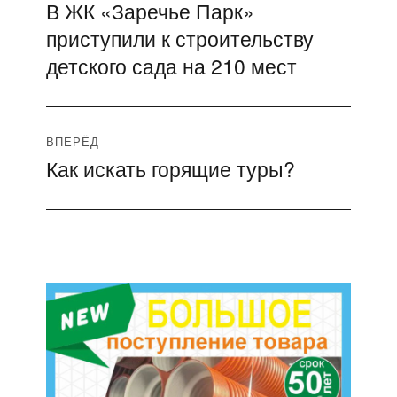
В ЖК «Заречье Парк»
Предыдущая
по
приступили к строительству
запись:
записям
детского сада на 210 мест
ВПЕРЁД
Как искать горящие туры?
Следующая
запись: