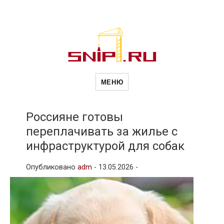
Новости
Сайт о строительной отрасли и
недвижимости в Россиии и за
МЕНЮ
рубежом. Каждый день
обновляются Новости
строительства, архитекутры,
строительств
блгоустройства, недвижимости и
другие связанные со стройкой
Россияне готовы
рубрики
переплачивать за жилье с
и
инфраструктурой для собак
Опубликовано
adm
-
13.05.2026 -
недвижимост