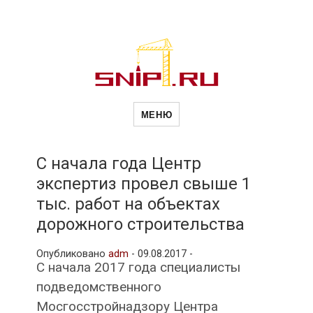
Новости
Сайт о строительной отрасли и
недвижимости в Россиии и за
МЕНЮ
рубежом. Каждый день
обновляются Новости
строительства, архитекутры,
строительств
блгоустройства, недвижимости и
другие связанные со стройкой
С начала года Центр
рубрики
экспертиз провел свыше 1
и
тыс. работ на объектах
дорожного строительства
недвижимост
Опубликовано
adm
-
09.08.2017 -
С начала 2017 года специалисты
подведомственного
Мосгосстройнадзору Центра