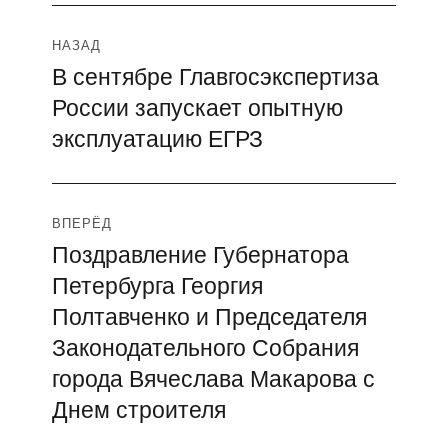
Навигация
НАЗАД
В сентябре Главгосэкспертиза
Предыдущая
по
России запускает опытную
запись:
записям
эксплуатацию ЕГРЗ
ВПЕРЁД
Поздравление Губернатора
Следующая
Петербурга Георгия
запись:
Полтавченко и Председателя
Законодательного Собрания
города Вячеслава Макарова с
Днем строителя