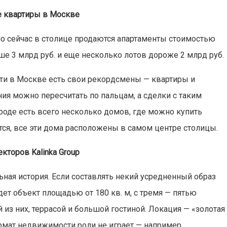
е квартиры в Москве
о сейчас в столице продаются апартаменты стоимостью
ше 3 млрд руб. и еще несколько лотов дороже 2 млрд руб.
ти в Москве есть свои рекордсмены — квартиры и
ия можно пересчитать по пальцам, а сделки с таким
роде есть всего несколько домов, где можно купить
ся, все эти дома расположены в самом центре столицы.
кторов Kalinka Group
ьная история. Если составлять некий усредненный образ
ет объект площадью от 180 кв. м, с тремя — пятью
из них, террасой и большой гостиной. Локация — «золотая
рмат недвижимости роли не играет — например,