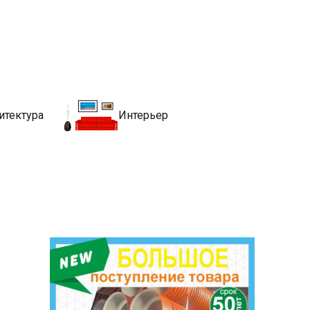
движимости
хитекутры, блгоустройства, недвижимости и другие связанные со
итектура
Интерьер