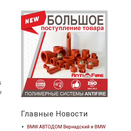
5
т
м
Главные Новости
BMW АВТОДОМ Вернадский и BMW