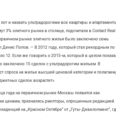
за лот и назвать ультрадорогими все квартиры и апартамент
т 3% элитного рынка в столице, подсчитали в Contact Real
а первичном рынке элитного жилья было заключено семь
 Денис Попов. — В 2012 году, который стал рекордным по
ло 12. Если же говорить о 2015-м, который в целом показа
ло заключено 15 сделок с ультрадорогим жильем. В
 спроса на жилье высшей ценовой категории и полагаем
джетных сделок возрастет».
нца года на первичном рынке Москвы появится как
и ценами, признались риелторы, опрошенные редакцией.
зиденций на „Красном Октябре“ от „Гуты-Девелопмент“, г