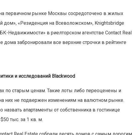
 на первичном рынке Москвы сосредоточено в жилых
ый дом», «Резиденция на Всеволожском», Knightsbridge
 «РБК-Недвижимости» в риелторском агентстве Contact Real
ные дома забронировали все верхние строчки в рейтинге
итики и исследований Blackwood
ах по старым ценам. Такие лоты либо переоценены и
 на них не подвержен изменениям на валютном рынке.
назвать апартаменты от собственника в гостинице
0 тыс. за 1 кв. м.
ntact Real Estate собрали десять домов с самым дорогим