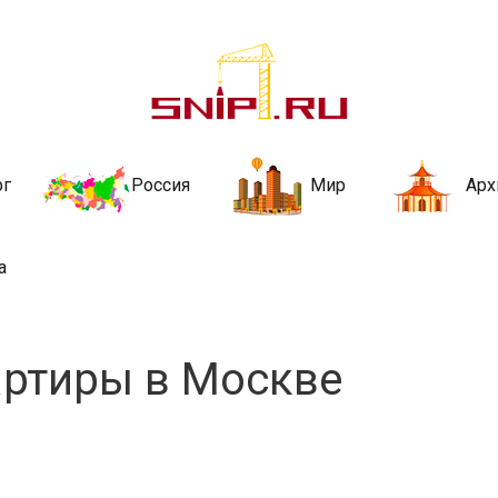
ительства и не
ии и за рубежом. Каждый день обновляются Новости строительства, ар
стройкой рубрики
рг
Россия
Мир
Арх
а
артиры в Москве