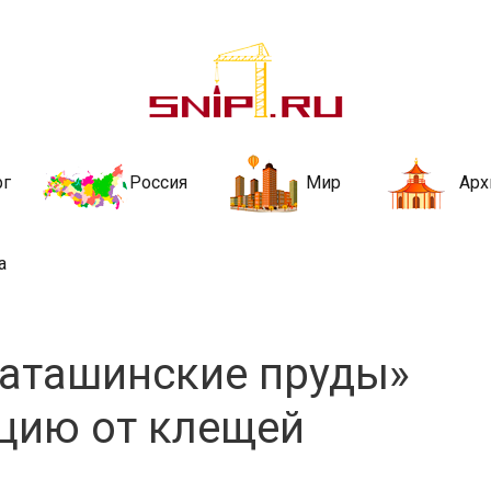
ительства и не
ии и за рубежом. Каждый день обновляются Новости строительства, ар
стройкой рубрики
рг
Россия
Мир
Арх
а
Наташинские пруды»
цию от клещей