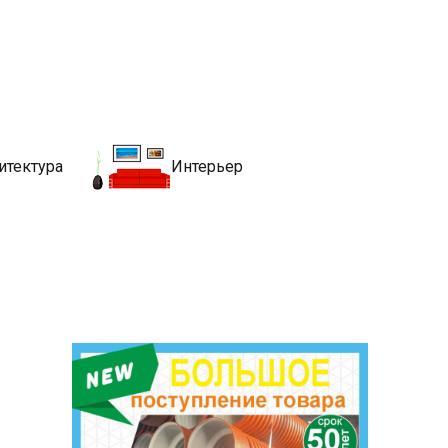
движимости
хитекутры, блгоустройства, недвижимости и другие связанные со
итектура
Интерьер