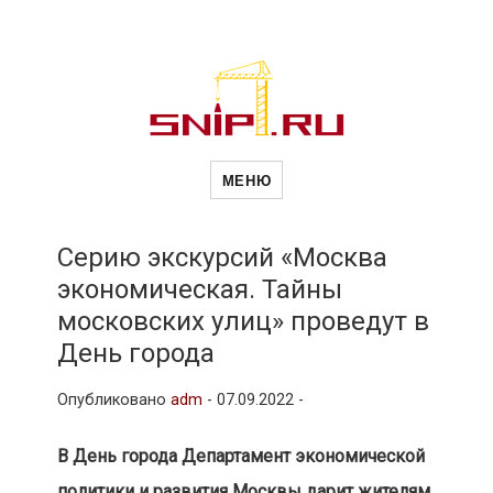
Новости
Сайт о строительной отрасли и
недвижимости в Россиии и за
МЕНЮ
рубежом. Каждый день
обновляются Новости
строительства, архитекутры,
строительств
блгоустройства, недвижимости и
другие связанные со стройкой
Серию экскурсий «Москва
рубрики
экономическая. Тайны
и
московских улиц» проведут в
День города
недвижимост
Опубликовано
adm
-
07.09.2022 -
В День города Департамент экономической
политики и развития Москвы дарит жителям