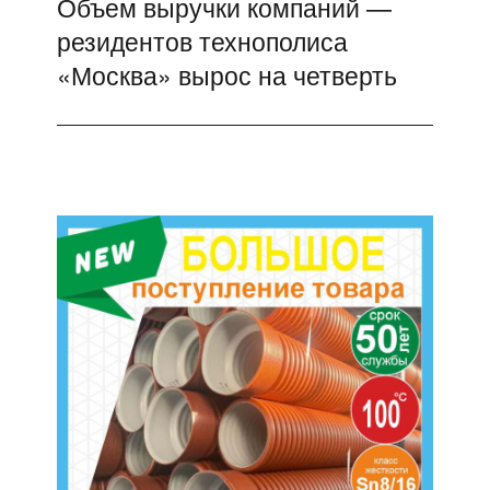
Объем выручки компаний —
Следующая
резидентов технополиса
запись:
«Москва» вырос на четверть