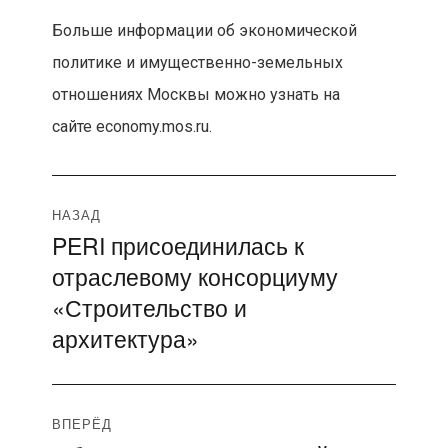
Больше информации об экономической
политике и имущественно-земельных
отношениях Москвы можно узнать на
сайте economy.mos.ru.
Навигация
НАЗАД
PERI присоединилась к
Предыдущая
по
отраслевому консорциуму
запись:
записям
«Строительство и
архитектура»
ВПЕРЁД