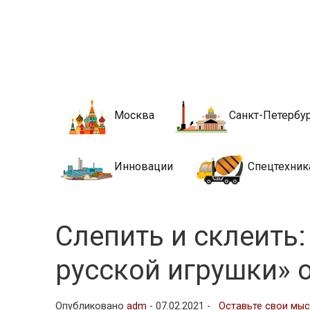
Новости стро
Сайт о строительной отрасли и недвижимости в Росси
Москва
Санкт-Петербу
Инновации
Спецтехник
Слепить и склеить
русской игрушки» 
Опубликовано
adm
-
07.02.2021 -
Оставьте свои мы