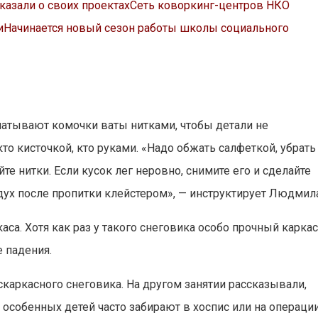
азали о своих проектах
Сеть коворкинг-центров НКО
и
Начинается новый сезон работы школы социального
тывают комочки ваты нитками, чтобы детали не
о кисточкой, кто руками. «Надо обжать салфеткой, убрать
е нитки. Если кусок лег неровно, снимите его и сделайте
дух после пропитки клейстером», — инструктирует Людмил
са. Хотя как раз у такого снеговика особо прочный каркас
 падения.
каркасного снеговика. На другом занятии рассказывали,
 особенных детей часто забирают в хоспис или на операции