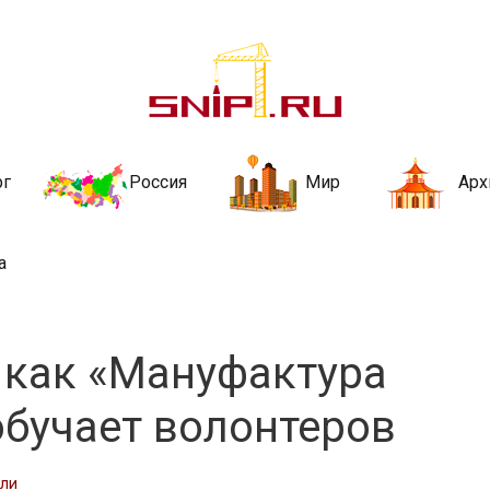
ительства и не
ии и за рубежом. Каждый день обновляются Новости строительства, ар
стройкой рубрики
рг
Россия
Мир
Арх
а
: как «Мануфактура
обучает волонтеров
сли