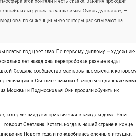
мосфера этой обители и есть сказка. Занятия проходят
 волшебных игрушек, за чашкой чая. Очень душевно», —
а Моднова, пока женщины-волонтеры раскатывают на
ом платье под цвет глаз. По первому диплому — художник-
есколько лет назад она, перепробовав разные виды
ушкой. Создала сообщество мастеров промысла, к котором
 организации, к Светлане начали обращаться одинокие ма
 из Москвы и Подмосковья. Они просили обучить их
в, которые найдутся практически в каждом доме. Вата,
— говорит Светлана. Кстати, когда в нашей стране в конце
зднование Нового года и понадобились елочные игрушки,