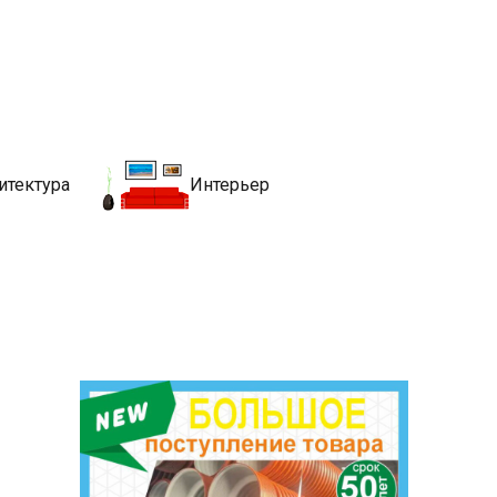
движимости
хитекутры, блгоустройства, недвижимости и другие связанные со
итектура
Интерьер