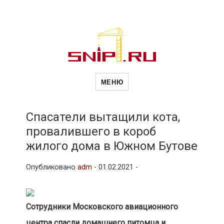
Новости
Сайт о строительной отрасли и
недвижимости в Россиии и за
МЕНЮ
рубежом. Каждый день
обновляются Новости
строительства, архитекутры,
строительств
блгоустройства, недвижимости и
другие связанные со стройкой
Спасатели вытащили кота,
рубрики
провалившего в короб
и
жилого дома в Южном Бутове
Опубликовано
adm
-
01.02.2021 -
недвижимост
Сотрудники Московского авиационного
центра спасли домашнего питомца и