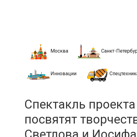
Новости стро
Сайт о строительной отрасли и недвижимости в Росси
Москва
Санкт-Петербу
Инновации
Спецтехник
Спектакль проекта
посвятят творчест
Светлова и Иосифа