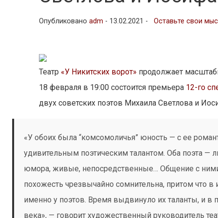
Опубликовано
adm
-
13.02.2021 -
Оставьте свои мы
Театр
«У Никитских ворот»
продолжает масштабны
18 февраля в 19:00 состоится премьера
12-го сп
двух советских поэтов Михаила Светлова и Иос
«У обоих была “комсомоличья” юность — с ее романт
удивительным поэтическим талантом. Оба поэта — 
юмора, живые, непосредственные… Общение с ними 
похожесть чрезвычайно сомнительна, притом что в 
именно у поэтов. Время выдвинуло их таланты, и в
века», — говорит художественный руководитель теа