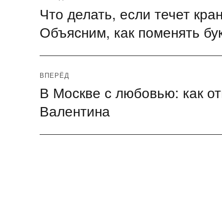
Что делать, если течет кра
Предыдущая
по
запись:
Объясним, как поменять бу
записям
ВПЕРЁД
В Москве с любовью: как о
Следующая
запись:
Валентина