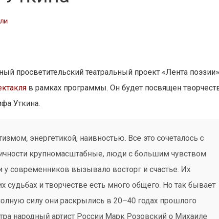
сли
й просветительский театральный проект «Лента поэзии»
ектакля
в рамках программы. Он будет посвящен творчест
ифа Уткина.
измом, энергетикой, наивностью. Все это сочеталось с
личности крупномасштабные, люди с большим чувством
у современников вызывало восторг и счастье. Их
их судьбах и творчестве есть много общего. Но так бывает
 полную силу они раскрылись в 20–40 годах прошлого
тра народный артист России Марк Розовский о Михаиле