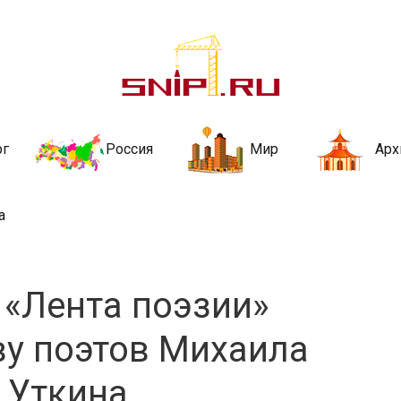
ительства и не
ии и за рубежом. Каждый день обновляются Новости строительства, ар
стройкой рубрики
рг
Россия
Мир
Арх
а
 «Лента поэзии»
ву поэтов Михаила
 Уткина