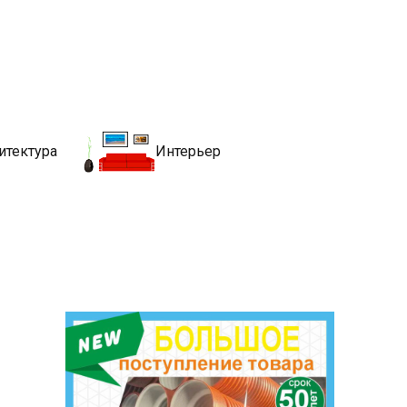
движимости
хитекутры, блгоустройства, недвижимости и другие связанные со
итектура
Интерьер